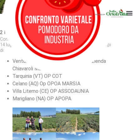
sperimentali
Visite sui campi sperimentali
2 Maggio 2025
Continuano le visite sui campi sperimentali. Tra il 12 e il
14 luglio sono stati visitati dai ricercatori del Crea i campi
di:
Venturina Terme (LI) OP ASPORT- Azienda
Chiavaroli Massimo
Tarquinia (VT) OP COT
Celano (AQ) Op OPOA MARSIA
Villa Literno (CE) OP ASSODAUNIA
Marigliano (NA) OP APOPA