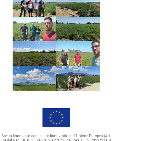
Spesa finanziata con l'aiuto finanziario dell'Unione Europea (Art.
34 del Reg. UE n. 1308/2013 e Art. 50 del Reg. UE n. 2021/2115)