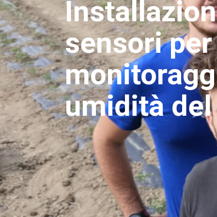
Installazion
sensori per 
monitoraggi
umidità del