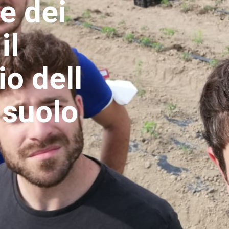
e dei
il
o dell
 suolo