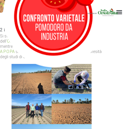
sopralluogo
Fasi di trapianto e sopralluogo
2 Maggio 2022
Si sono concluse le fasi di trapianto anche sui campi
dell’
OP CENTRALE ORTOFRUTTICOLA DI TARQUINIA
,
mentre a Marigliano (NA) presso il campo dell’
OP
A.P.O.PA
si sono svolti i controlli del CREA e dell’Univesità
degli studi di Salerno.