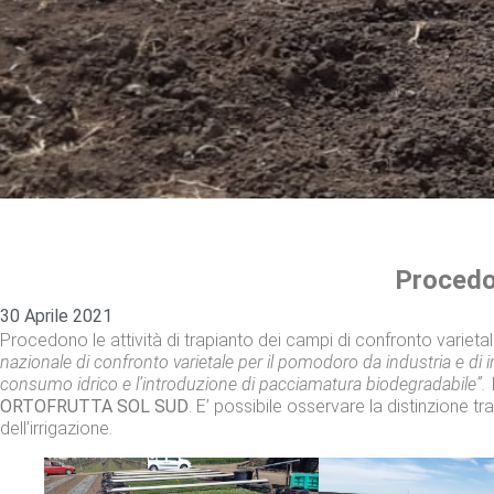
Procedon
30 Aprile 2021
Procedono le attività di trapianto dei campi di confronto varieta
nazionale di confronto varietale per il pomodoro da industria e di i
consumo idrico e l’introduzione di pacciamatura biodegradabile”.
I
ORTOFRUTTA SOL SUD
. E’ possibile osservare la distinzione t
dell’irrigazione.