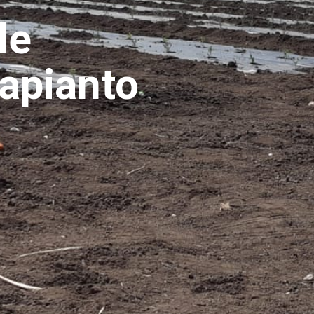
le
trapianto