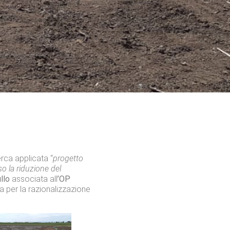
rca applicata “
progetto
so la riduzione del
llo
associata all
’OP
ta per la razionalizzazione