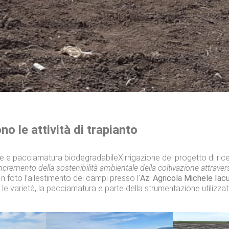
o le attività di trapianto
le e pacciamatura biodegradabileXirrigazione del progetto di rice
ncremento della sostenibilità ambientale della coltivazione attraver
n foto l’allestimento dei campi presso l’
Az. Agricola Michele Iacu
ra le varietà, la pacciamatura e parte della strumentazione utilizza